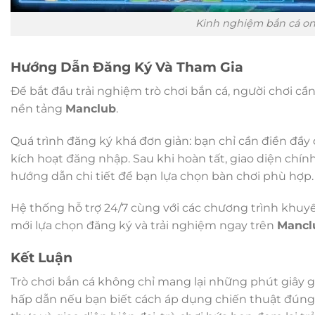
Kinh nghiệm bắn cá on
Hướng Dẫn Đăng Ký Và Tham Gia
Để bắt đầu trải nghiệm trò chơi bắn cá, người chơi c
nền tảng
Manclub
.
Quá trình đăng ký khá đơn giản: bạn chỉ cần điền đầy 
kích hoạt đăng nhập. Sau khi hoàn tất, giao diện chính
hướng dẫn chi tiết để bạn lựa chọn bàn chơi phù hợp.
Hệ thống hỗ trợ 24/7 cùng với các chương trình khuyế
mới lựa chọn đăng ký và trải nghiệm ngay trên
Mancl
Kết Luận
Trò chơi bắn cá không chỉ mang lại những phút giây giả
hấp dẫn nếu bạn biết cách áp dụng chiến thuật đúng