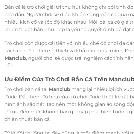
Bắn cá là trò chơi giải trí thu hút không chỉ bởi tính
hấp dẫn. Người chơi sẽ điều khiển súng bắn cá qua màn 
nhiều kích cỡ và tốc độ khác nhau. Mỗi loài cá có giá t
chiến thuật bắn phù hợp là yếu tố quyết định để đạt 
Trò chơi còn được cải tiến với nhiều chế độ chơi đa d
cách cá cược theo sở thích và khả năng của mình. Đặc b
Manclub
, người chơi sẽ được trải nghiệm các tính năn
dẫn.
Ưu Điểm Của Trò Chơi Bắn Cá Trên Manclu
Trò chơi bắn cá tại
Manclub
mang lại nhiều lợi ích vư
được. Đầu tiên, đồ họa của trò chơi được thiết kế rấ
hình ảnh sắc nét, tạo nên một không gian ảo sống độ
tối ưu đến mức không bao giờ gặp phải hiện tượng giậ
chiến thuật bắn cá.
Tỷ lệ đổi thưởng tại đây cũng là một điểm mạnh, với 