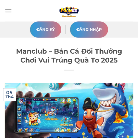
Chuyển
đến
nội
dung
ĐĂNG KÝ
ĐĂNG NHẬP
Manclub – Bắn Cá Đổi Thưởng
Chơi Vui Trúng Quà To 2025
05
Th4