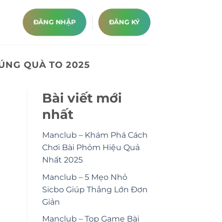
ĐĂNG NHẬP
ĐĂNG KÝ
ÚNG QUÀ TO 2025
Bài viết mới
nhất
Manclub – Khám Phá Cách
Chơi Bài Phỏm Hiệu Quả
Nhất 2025
Manclub – 5 Mẹo Nhỏ
Sicbo Giúp Thắng Lớn Đơn
Giản
Manclub – Top Game Bài