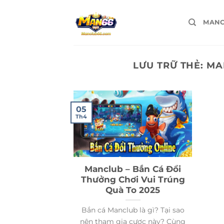
Chuyển
đến
MANC
nội
dung
LƯU TRỮ THẺ:
MA
05
Th4
Manclub – Bắn Cá Đổi
Thưởng Chơi Vui Trúng
Quà To 2025
Bắn cá Manclub là gì? Tại sao
nên tham gia cược này? Cùng