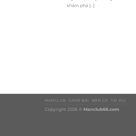
khám phá [...]
MANCLUB
GAME BÀI
BẮN CÁ
TÀI XỈU
Copyright 2026 ©
Manclub66.com