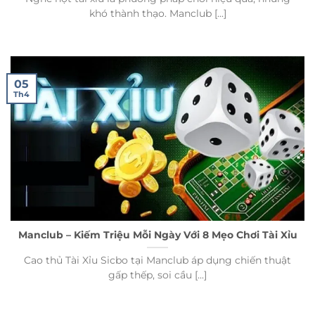
khó thành thạo. Manclub [...]
05
Th4
Manclub – Kiếm Triệu Mỗi Ngày Với 8 Mẹo Chơi Tài Xỉu
Cao thủ Tài Xỉu Sicbo tại Manclub áp dụng chiến thuật
gấp thếp, soi cầu [...]