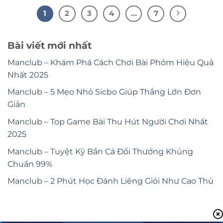
1
2
3
4
…
7
Bài viết mới nhất
Manclub – Khám Phá Cách Chơi Bài Phỏm Hiệu Quả
Nhất 2025
Manclub – 5 Mẹo Nhỏ Sicbo Giúp Thắng Lớn Đơn
Giản
Manclub – Top Game Bài Thu Hút Người Chơi Nhất
2025
Manclub – Tuyệt Kỹ Bắn Cá Đổi Thưởng Khủng
Chuẩn 99%
Manclub – 2 Phút Học Đánh Liêng Giỏi Như Cao Thủ