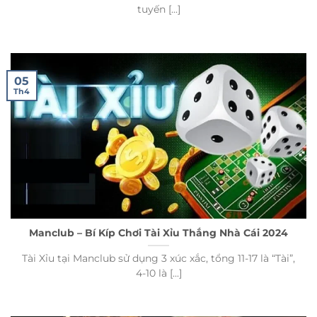
tuyến [...]
05
Th4
Manclub – Bí Kíp Chơi Tài Xỉu Thắng Nhà Cái 2024
Tài Xỉu tại Manclub sử dụng 3 xúc xắc, tổng 11-17 là “Tài”,
4-10 là [...]