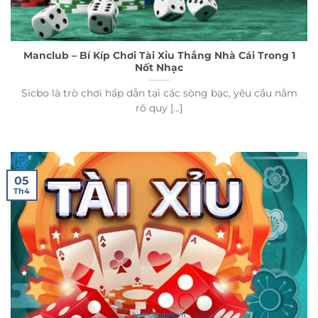
Manclub – Bí Kíp Chơi Tài Xỉu Thắng Nhà Cái Trong 1
Nốt Nhạc
Sicbo là trò chơi hấp dẫn tại các sòng bạc, yêu cầu nắm
rõ quy [...]
05
Th4