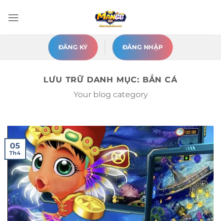
Chuyển
đến
nội
dung
ĐĂNG KÝ
ĐĂNG NHẬP
LƯU TRỮ DANH MỤC:
BẮN CÁ
Your blog category
05
Th4