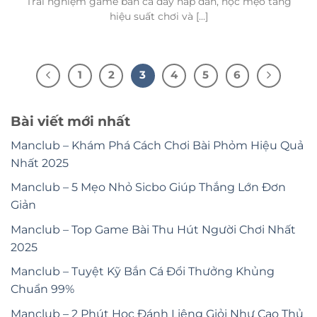
Trải nghiệm game bắn cá đầy hấp dẫn, học mẹo tăng
hiệu suất chơi và [...]
1
2
3
4
5
6
Bài viết mới nhất
Manclub – Khám Phá Cách Chơi Bài Phỏm Hiệu Quả
Nhất 2025
Manclub – 5 Mẹo Nhỏ Sicbo Giúp Thắng Lớn Đơn
Giản
Manclub – Top Game Bài Thu Hút Người Chơi Nhất
2025
Manclub – Tuyệt Kỹ Bắn Cá Đổi Thưởng Khủng
Chuẩn 99%
Manclub – 2 Phút Học Đánh Liêng Giỏi Như Cao Thủ