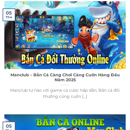
05
Th4
Manclub – Bắn Cá Càng Chơi Càng Cuốn Hàng Đầu
Năm 2025
Manclub tự hào với game cá cược hấp dẫn; Bắn cá đổi
thưởng cũng cuốn [...]
05