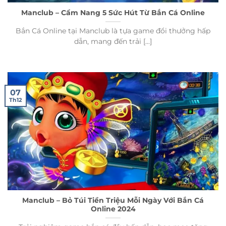
Manclub – Cẩm Nang 5 Sức Hút Từ Bắn Cá Online
Bắn Cá Online tại Manclub là tựa game đổi thưởng hấp
dẫn, mang đến trải [...]
07
Th12
Manclub – Bỏ Túi Tiền Triệu Mỗi Ngày Với Bắn Cá
Online 2024