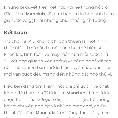
Những bí quyết trên, kết hợp với hệ thống hỗ trợ
đắc lực từ
Manclub
, sẽ giúp bạn tự tin hơn khi tham
gia cược và gặt hái những chiến thắng ấn tượng.
Kết Luận
Trò chơi Tài Xỉu không chỉ đơn thuần là một hình
thức giải trí mà còn là một sân chơi thể hiện sự
khéo léo, tính toán và may mắn của mỗi cược thủ.
Sự kết hợp giữa truyền thống và công nghệ đã tạo
nên một phiên bản Tài Xỉu trực tuyến hấp dẫn, nơi
mỗi ván cược đều mang đến những bất ngờ thú vị.
Nếu bạn đang tìm kiếm một địa chỉ uy tín và chất
lượng để tham gia Tài Xỉu, thì
Manclub
chính là lựa
chọn hoàn hảo. Với giao diện thân thiện, hệ thống
hỗ trợ chuyên nghiệp và những mẹo chơi, chiến
thuật độc đáo,
Manclub
đã và đang tạo dựng niềm