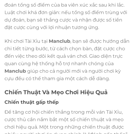
đoán tổng số điểm của ba viên xúc xắc sau khi lắc.
Luật chơi khá đơn giản: nếu tổng số điểm trùng với
dự đoán, bạn sẽ thắng cược và nhận được số tiền
đặt cược cùng với lợi nhuận tương ứng.
Khi chơi Tài Xỉu tại
Manclub
, bạn sẽ được hướng dẫn
chi tiết từng bước, từ cách chọn bàn, đặt cược cho
đến việc theo dõi kết quả ván chơi. Giao diện trực
quan cùng hệ thống hỗ trợ nhanh chóng của
Manclub
giúp cho cả người mới và người chơi kỳ
cựu đều có thể tham gia một cách dễ dàng.
Chiến Thuật Và Mẹo Chơi Hiệu Quả
Chiến thuật gấp thếp
Để tăng cơ hội chiến thắng trong mỗi ván Tài Xỉu,
cược thủ cần nắm bắt một số chiến thuật và mẹo
chơi hiệu quả. Một trong những chiến thuật được