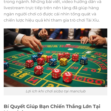
trong ngành. Những bài viết, video hướng dẫn và
livestream trực tiếp trên nền tảng đã giúp hàng
ngàn người chơi có được cái nhìn tổng quát và
chiến lược hiệu quả khi tham gia trò chơi Tài Xỉu.
Lợi ích khi chơi sicbo tại manclub
Bí Quyết Giúp Bạn Chiến Thắng Lớn Tại