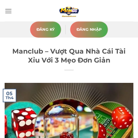
Chuyển
đến
nội
dung
ĐĂNG KÝ
ĐĂNG NHẬP
Manclub – Vượt Qua Nhà Cái Tài
Xỉu Với 3 Mẹo Đơn Giản
05
Th4