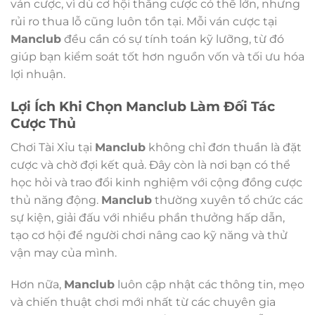
ván cược, vì dù cơ hội thắng cược có thể lớn, nhưng
rủi ro thua lỗ cũng luôn tồn tại. Mỗi ván cược tại
Manclub
đều cần có sự tính toán kỹ lưỡng, từ đó
giúp bạn kiểm soát tốt hơn nguồn vốn và tối ưu hóa
lợi nhuận.
Lợi Ích Khi Chọn Manclub Làm Đối Tác
Cược Thủ
Chơi Tài Xỉu tại
Manclub
không chỉ đơn thuần là đặt
cược và chờ đợi kết quả. Đây còn là nơi bạn có thể
học hỏi và trao đổi kinh nghiệm với cộng đồng cược
thủ năng động.
Manclub
thường xuyên tổ chức các
sự kiện, giải đấu với nhiều phần thưởng hấp dẫn,
tạo cơ hội để người chơi nâng cao kỹ năng và thử
vận may của mình.
Hơn nữa,
Manclub
luôn cập nhật các thông tin, mẹo
và chiến thuật chơi mới nhất từ các chuyên gia