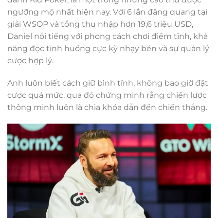
ngưỡng mộ nhất hiện nay. Với 6 lần đăng quang tại
giải WSOP và tổng thu nhập hơn 19,6 triệu USD,
Daniel nổi tiếng với phong cách chơi điềm tĩnh, khả
năng đọc tình huống cực kỳ nhạy bén và sự quản lý
cược hợp lý.
Anh luôn biết cách giữ bình tĩnh, không bao giờ đặt
cược quá mức, qua đó chứng minh rằng chiến lược
thông minh luôn là chìa khóa dẫn đến chiến thắng.