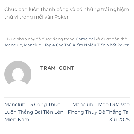
Chúc bạn luôn thành công và có những trải nghiệm
thú vị trong mỗi ván Poker!
Mục nhập này đã được đăng trong
Game bài
và được gắn thẻ
Manclub
,
Manclub - Top 4 Cao Thủ Kiếm Nhiều Tiền Nhất Poker
.
TRAM_CONT
Manclub – 5 Công Thức
Manclub – Mẹo Dựa Vào
Luôn Thắng Bài Tiến Lên
Phong Thuỷ Để Thắng Tài
Miền Nam
Xỉu 2025