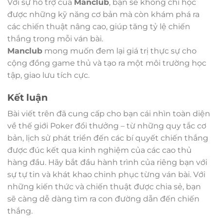
Với sự hỗ trợ của
Manclub
, bạn sẽ không chỉ học
được những kỹ năng cơ bản mà còn khám phá ra
các chiến thuật nâng cao, giúp tăng tỷ lệ chiến
thắng trong mỗi ván bài.
Manclub
mong muốn đem lại giá trị thực sự cho
cộng đồng game thủ và tạo ra một môi trường học
tập, giao lưu tích cực.
Kết luận
Bài viết trên đã cung cấp cho bạn cái nhìn toàn diện
về thế giới Poker đổi thưởng – từ những quy tắc cơ
bản, lịch sử phát triển đến các bí quyết chiến thắng
được đúc kết qua kinh nghiệm của các cao thủ
hàng đầu.
Hãy bắt đầu hành trình của riêng bạn với
sự tự tin và khát khao chinh phục từng ván bài. Với
những kiến thức và chiến thuật được chia sẻ, bạn
sẽ càng dễ dàng tìm ra con đường dẫn đến chiến
thắng.