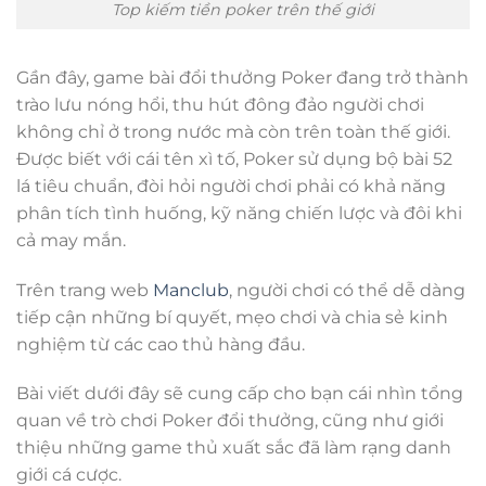
Top kiếm tiền poker trên thế giới
Gần đây, game bài đổi thưởng Poker đang trở thành
trào lưu nóng hổi, thu hút đông đảo người chơi
không chỉ ở trong nước mà còn trên toàn thế giới.
Được biết với cái tên xì tố, Poker sử dụng bộ bài 52
lá tiêu chuẩn, đòi hỏi người chơi phải có khả năng
phân tích tình huống, kỹ năng chiến lược và đôi khi
cả may mắn.
Trên trang web
Manclub
, người chơi có thể dễ dàng
tiếp cận những bí quyết, mẹo chơi và chia sẻ kinh
nghiệm từ các cao thủ hàng đầu.
Bài viết dưới đây sẽ cung cấp cho bạn cái nhìn tổng
quan về trò chơi Poker đổi thưởng, cũng như giới
thiệu những game thủ xuất sắc đã làm rạng danh
giới cá cược.