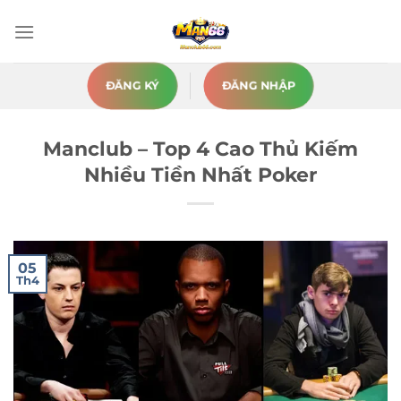
Chuyển
đến
nội
dung
ĐĂNG KÝ
ĐĂNG NHẬP
Manclub – Top 4 Cao Thủ Kiếm
Nhiều Tiền Nhất Poker
05
Th4