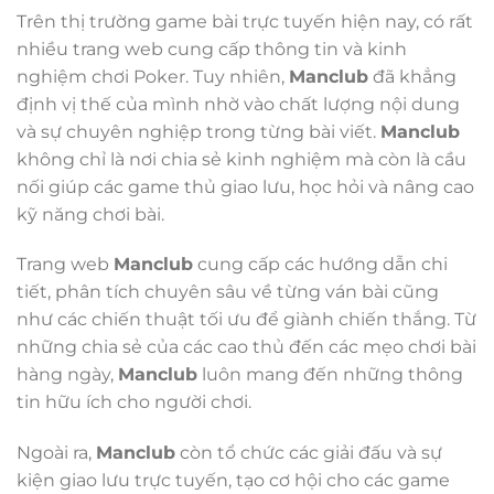
Trên thị trường game bài trực tuyến hiện nay, có rất
nhiều trang web cung cấp thông tin và kinh
nghiệm chơi Poker. Tuy nhiên,
Manclub
đã khẳng
định vị thế của mình nhờ vào chất lượng nội dung
và sự chuyên nghiệp trong từng bài viết.
Manclub
không chỉ là nơi chia sẻ kinh nghiệm mà còn là cầu
nối giúp các game thủ giao lưu, học hỏi và nâng cao
kỹ năng chơi bài.
Trang web
Manclub
cung cấp các hướng dẫn chi
tiết, phân tích chuyên sâu về từng ván bài cũng
như các chiến thuật tối ưu để giành chiến thắng.
Từ
những chia sẻ của các cao thủ đến các mẹo chơi bài
hàng ngày,
Manclub
luôn mang đến những thông
tin hữu ích cho người chơi.
Ngoài ra,
Manclub
còn tổ chức các giải đấu và sự
kiện giao lưu trực tuyến, tạo cơ hội cho các game