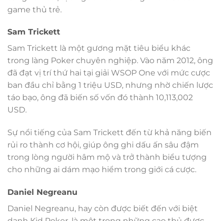
game thủ trẻ.
Sam Trickett
Sam Trickett là một gương mặt tiêu biểu khác
trong làng Poker chuyên nghiệp. Vào năm 2012, ông
đã đạt vị trí thứ hai tại giải WSOP One với mức cược
ban đầu chỉ bằng 1 triệu USD, nhưng nhờ chiến lược
táo bạo, ông đã biến số vốn đó thành 10,113,002
USD.
Sự nổi tiếng của Sam Trickett đến từ khả năng biến
rủi ro thành cơ hội, giúp ông ghi dấu ấn sâu đậm
trong lòng người hâm mộ và trở thành biểu tượng
cho những ai dám mạo hiểm trong giới cá cược.
Daniel Negreanu
Daniel Negreanu, hay còn được biết đến với biệt
danh Kid Poker, là một trong những cao thủ được