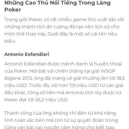
Những Cao Thủ Nổi Tiếng Trong Làng
Poker
Trong giới Poker, có rất nhiều game thủ xuất sắc với
những thành tích ấn tượng đã tạo nên lịch sử cho
môn thể thao này. Dưới đây là một số cái tên tiêu
biểu:
Antonio Esfandiari
Antonio Esfandiari được mệnh danh là huyền thoại
của Poker. Nổi bật với chiến thắng tại giải WSOP
Bigone 2012, ông đã mang về giải thưởng lên tới 18,3
triệu USD.
Trước đó, với hơn 7,9 triệu USD từ các giải
đấu khác, tổng số tiền mà Antonio tích lũy được từ
Poker đạt tới 26,2 triệu USD.
Thành công của ông không chỉ đến từ khả năng
tính toán sắc bén mà còn từ sự quyết đoán trong
từng ván bài, tạo nguồn cảm hứng cho biết bao