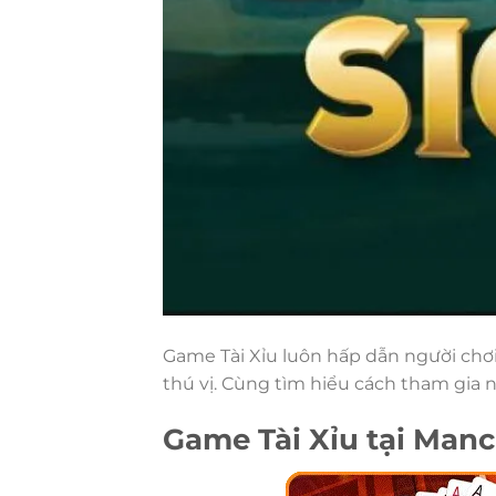
Game Tài Xỉu luôn hấp dẫn người chơi
thú vị. Cùng tìm hiểu cách tham gia 
Game Tài Xỉu tại Mancl