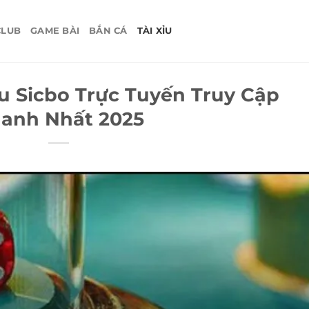
LUB
GAME BÀI
BẮN CÁ
TÀI XỈU
ỉu Sicbo Trực Tuyến Truy Cập
anh Nhất 2025