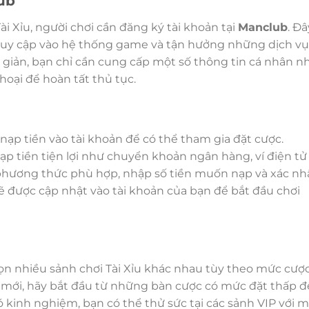
ub
ài Xỉu, người chơi cần đăng ký tài khoản tại
Manclub
. Đâ
truy cập vào hệ thống game và tận hưởng những dịch vụ
n giản, bạn chỉ cần cung cấp một số thông tin cá nhân n
hoại để hoàn tất thủ tục.
nạp tiền vào tài khoản để có thể tham gia đặt cược.
p tiền tiện lợi như chuyển khoản ngân hàng, ví điện tử
n phương thức phù hợp, nhập số tiền muốn nạp và xác n
 sẽ được cập nhật vào tài khoản của bạn để bắt đầu chơi
chọn nhiều sảnh chơi Tài Xỉu khác nhau tùy theo mức cượ
i mới, hãy bắt đầu từ những bàn cược có mức đặt thấp đ
ó kinh nghiệm, bạn có thể thử sức tại các sảnh VIP với 