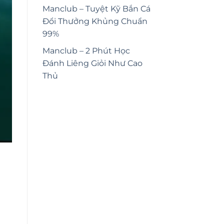
Manclub – Tuyệt Kỹ Bắn Cá
Đổi Thưởng Khủng Chuẩn
99%
Manclub – 2 Phút Học
Đánh Liêng Giỏi Như Cao
Thủ