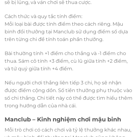
sẽ bị lủng, và ván chơi sẽ thua cược.
Cách thức và quy tắc tính điểm:
Mỗi loại bài được tính điểm theo cách riêng. Mậu
binh đổi thưởng tại Manclub sử dụng điểm số dựa
trên từng chi để tính toán phần thưởng.
Bài thường tính +1 điểm cho thắng và -1 điểm cho
thua. Sám cô tính +3 điểm, cù lũ giữa tính +2 điểm,
và tứ quý giữa tính +4 điểm.
Nếu người chơi thắng liên tiếp 3 chi, họ sẽ nhận
được điểm cộng dồn. Số tiền thưởng phụ thuộc vào
số chi thắng. Chi tiết này có thể được tìm hiểu thêm
trong hướng dẫn của nhà cái.
Manclub – Kinh nghiệm chơi mậu binh
Mỗi trò chơi có cách chơi và tỷ lệ thưởng khác nhau,