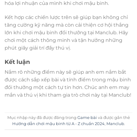
hóa lợi nhuận của mình khi chơi mậu binh.
Kết hợp các chiến lược trên sẽ giúp bạn không chỉ
tăng cường kỹ năng mà còn cải thiện cơ hội thắng
lớn khi chơi mậu binh đổi thưởng tại Manclub. Hãy
chơi một cách thông minh và tận hưởng những
phút giây giải trí đầy thú vị.
Kết luận
Nắm rõ những điểm này sẽ giúp anh em nắm bắt
được cách sắp xếp bài và tính điểm trong mậu binh
đổi thưởng một cách tự tin hơn. Chúc anh em may
mắn và thú vị khi tham gia trò chơi này tại Manclub!
Mục nhập này đã được đăng trong
Game bài
và được gắn thẻ
Hướng dẫn chơi mậu binh từ A - Z chuẩn 2024
,
Manclub
.