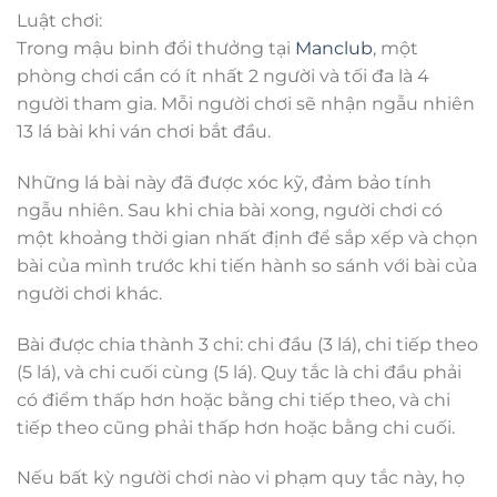
Luật chơi:
Trong mậu binh đổi thưởng tại
Manclub
, một
phòng chơi cần có ít nhất 2 người và tối đa là 4
người tham gia. Mỗi người chơi sẽ nhận ngẫu nhiên
13 lá bài khi ván chơi bắt đầu.
Những lá bài này đã được xóc kỹ, đảm bảo tính
ngẫu nhiên. Sau khi chia bài xong, người chơi có
một khoảng thời gian nhất định để sắp xếp và chọn
bài của mình trước khi tiến hành so sánh với bài của
người chơi khác.
Bài được chia thành 3 chi: chi đầu (3 lá), chi tiếp theo
(5 lá), và chi cuối cùng (5 lá). Quy tắc là chi đầu phải
có điểm thấp hơn hoặc bằng chi tiếp theo, và chi
tiếp theo cũng phải thấp hơn hoặc bằng chi cuối.
Nếu bất kỳ người chơi nào vi phạm quy tắc này, họ