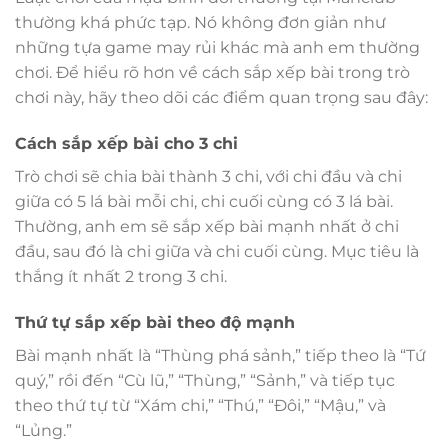
thường khá phức tạp. Nó không đơn giản như
những tựa game may rủi khác mà anh em thường
chơi. Để hiểu rõ hơn về cách sắp xếp bài trong trò
chơi này, hãy theo dõi các điểm quan trọng sau đây:
Cách sắp xếp bài cho 3 chi
Trò chơi sẽ chia bài thành 3 chi, với chi đầu và chi
giữa có 5 lá bài mỗi chi, chi cuối cùng có 3 lá bài.
Thường, anh em sẽ sắp xếp bài mạnh nhất ở chi
đầu, sau đó là chi giữa và chi cuối cùng. Mục tiêu là
thắng ít nhất 2 trong 3 chi.
Thứ tự sắp xếp bài theo độ mạnh
Bài mạnh nhất là “Thùng phá sảnh,” tiếp theo là “Tứ
quý,” rồi đến “Cù lũ,” “Thùng,” “Sảnh,” và tiếp tục
theo thứ tự từ “Xám chi,” “Thú,” “Đôi,” “Mậu,” và
“Lủng.”