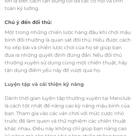
lớn là biết cách tận dụng tối đa các cơ hội và tính
toán kỹ lưỡng.
Chú ý đến đối thủ:
Một trong những chiến lược hàng đầu khi chơi mậu
binh đổi thưởng là quan sát đối thủ. Hiểu được cách
họ xếp bài và chiến lược chơi của họ sẽ giúp bạn
đưa ra những quyết định đúng đắn. Nếu đối thủ
thường xuyên sử dụng cùng một chiến thuật, hãy
tận dụng điểm yếu này để vượt qua họ.
Luyện tập và cải thiện kỹ năng
Dành thời gian luyện tập thường xuyên tại Manclub
là cách tốt nhất để nâng cao kỹ năng mậu binh của
bạn. Tham gia vào các ván chơi với mức cược nhỏ
trước để làm quen và thử nghiệm các chiến thuật
khác nhau. Điều này không chỉ giúp bạn nâng cao