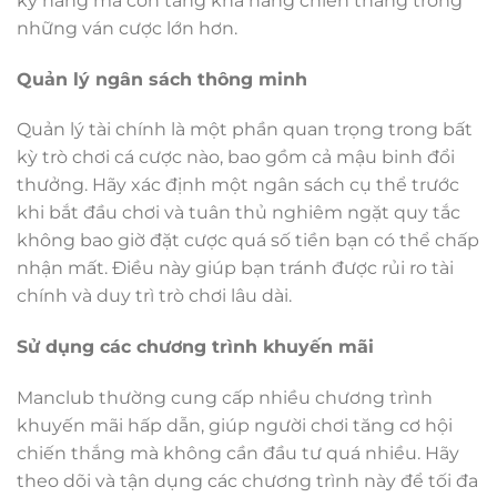
kỹ năng mà còn tăng khả năng chiến thắng trong
những ván cược lớn hơn.
Quản lý ngân sách thông minh
Quản lý tài chính là một phần quan trọng trong bất
kỳ trò chơi cá cược nào, bao gồm cả mậu binh đổi
thưởng. Hãy xác định một ngân sách cụ thể trước
khi bắt đầu chơi và tuân thủ nghiêm ngặt quy tắc
không bao giờ đặt cược quá số tiền bạn có thể chấp
nhận mất. Điều này giúp bạn tránh được rủi ro tài
chính và duy trì trò chơi lâu dài.
Sử dụng các chương trình khuyến mãi
Manclub thường cung cấp nhiều chương trình
khuyến mãi hấp dẫn, giúp người chơi tăng cơ hội
chiến thắng mà không cần đầu tư quá nhiều. Hãy
theo dõi và tận dụng các chương trình này để tối đa