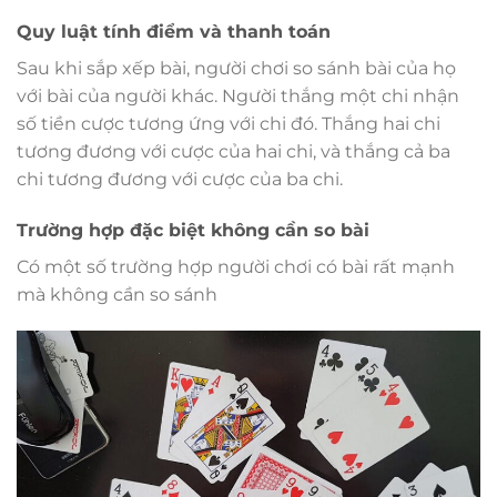
Quy luật tính điểm và thanh toán
Sau khi sắp xếp bài, người chơi so sánh bài của họ
với bài của người khác. Người thắng một chi nhận
số tiền cược tương ứng với chi đó. Thắng hai chi
tương đương với cược của hai chi, và thắng cả ba
chi tương đương với cược của ba chi.
Trường hợp đặc biệt không cần so bài
Có một số trường hợp người chơi có bài rất mạnh
mà không cần so sánh