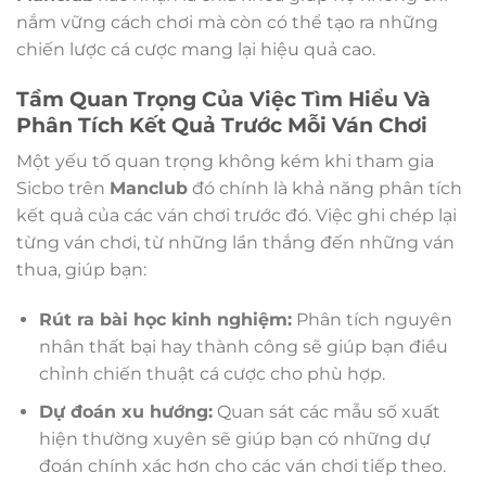
nắm vững cách chơi mà còn có thể tạo ra những
chiến lược cá cược mang lại hiệu quả cao.
Tầm Quan Trọng Của Việc Tìm Hiểu Và
Phân Tích Kết Quả Trước Mỗi Ván Chơi
Một yếu tố quan trọng không kém khi tham gia
Sicbo trên
Manclub
đó chính là khả năng phân tích
kết quả của các ván chơi trước đó. Việc ghi chép lại
từng ván chơi, từ những lần thắng đến những ván
thua, giúp bạn:
Rút ra bài học kinh nghiệm:
Phân tích nguyên
nhân thất bại hay thành công sẽ giúp bạn điều
chỉnh chiến thuật cá cược cho phù hợp.
Dự đoán xu hướng:
Quan sát các mẫu số xuất
hiện thường xuyên sẽ giúp bạn có những dự
đoán chính xác hơn cho các ván chơi tiếp theo.