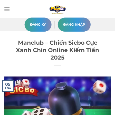
Chuyển
đến
nội
dung
ĐĂNG KÝ
ĐĂNG NHẬP
Manclub – Chiến Sicbo Cực
Xanh Chín Online Kiếm Tiền
2025
05
Th4