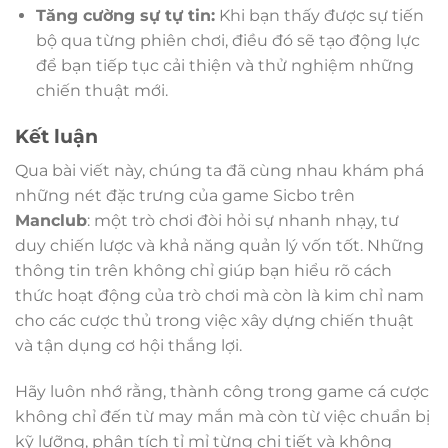
Tăng cường sự tự tin:
Khi bạn thấy được sự tiến
bộ qua từng phiên chơi, điều đó sẽ tạo động lực
để bạn tiếp tục cải thiện và thử nghiệm những
chiến thuật mới.
Kết luận
Qua bài viết này, chúng ta đã cùng nhau khám phá
những nét đặc trưng của game Sicbo trên
Manclub
: một trò chơi đòi hỏi sự nhanh nhạy, tư
duy chiến lược và khả năng quản lý vốn tốt. Những
thông tin trên không chỉ giúp bạn hiểu rõ cách
thức hoạt động của trò chơi mà còn là kim chỉ nam
cho các cược thủ trong việc xây dựng chiến thuật
và tận dụng cơ hội thắng lợi.
Hãy luôn nhớ rằng, thành công trong game cá cược
không chỉ đến từ may mắn mà còn từ việc chuẩn bị
kỹ lưỡng, phân tích tỉ mỉ từng chi tiết và không