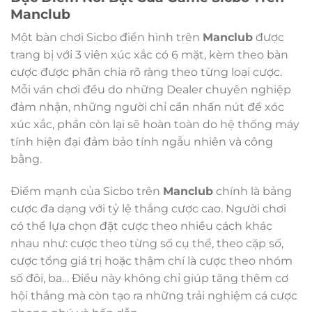
Manclub
Một bàn chơi Sicbo điển hình trên
Manclub
được
trang bị với 3 viên xúc xắc có 6 mặt, kèm theo bàn
cược được phân chia rõ ràng theo từng loại cược.
Mỗi ván chơi đều do những Dealer chuyên nghiệp
đảm nhận, những người chỉ cần nhấn nút để xóc
xúc xắc, phần còn lại sẽ hoàn toàn do hệ thống máy
tính hiện đại đảm bảo tính ngẫu nhiên và công
bằng.
Điểm mạnh của Sicbo trên
Manclub
chính là bảng
cược đa dạng với tỷ lệ thắng cược cao. Người chơi
có thể lựa chọn đặt cược theo nhiều cách khác
nhau như: cược theo từng số cụ thể, theo cặp số,
cược tổng giá trị hoặc thậm chí là cược theo nhóm
số đôi, ba… Điều này không chỉ giúp tăng thêm cơ
hội thắng mà còn tạo ra những trải nghiệm cá cược