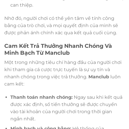
can thiệp.
Nhờ đó, người chơi có thể yên tâm về tính công
bằng của trò chơi, và mọi quyết định của mình sẽ
được phản ánh chính xác qua kết quả cuối cùng.
Cam Kết Trả Thưởng Nhanh Chóng Và
Minh Bạch Từ Manclub
Một trong những tiêu chí hàng đầu của người chơi
khi tham gia cá cược trực tuyến là sự uy tín và
nhanh chóng trong việc trả thưởng.
Manclub
luôn
cam kết:
Thanh toán nhanh chóng:
Ngay sau khi kết quả
được xác định, số tiền thưởng sẽ được chuyển
vào tài khoản của người chơi trong thời gian
ngắn nhất.
Minh bạch và công bằng:
Hệ thống của