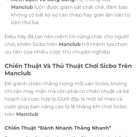
Manclub
luôn được giám sát chặt chẽ, đảm bảo
không có bất kỳ sự can thiệp hay gian lận nào từ
bên thứ ba.
Điều này đã tạo nên niềm tin vững chắc cho người
chơi, khiến Sicbo trên
Manclub
trở thành lựa chọn
ưu tiên của nhiều cược thủ chuyên nghiệp.
Chiến Thuật Và Thủ Thuật Chơi Sicbo Trên
Manclub
Để giành chiến thắng trong mỗi ván Sicbo, không
chỉ cần may mắn mà còn phải có chiến thuật và kế
hoạch cá cược hợp lý. Dưới đây là một số mẹo cá
cược giúp bạn nâng cao tỷ lệ thắng khi chơi Sicbo
trên
Manclub
:
Chiến Thuật “Đánh Nhanh Thắng Nhanh”