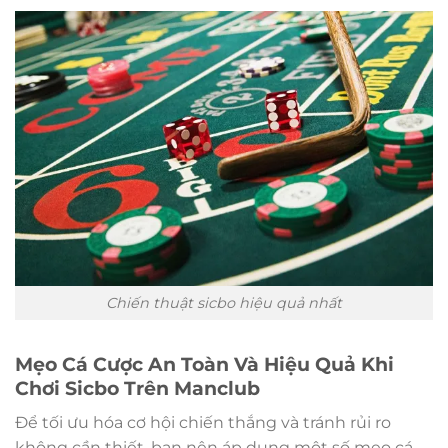
Chiến thuật sicbo hiệu quả nhất
Mẹo Cá Cược An Toàn Và Hiệu Quả Khi
Chơi Sicbo Trên Manclub
Để tối ưu hóa cơ hội chiến thắng và tránh rủi ro
không cần thiết, bạn nên áp dụng một số mẹo cá