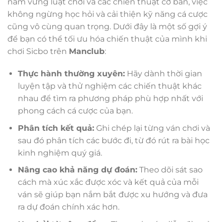
nắm vững luật chơi và các chiến thuật cơ bản, việc
không ngừng học hỏi và cải thiện kỹ năng cá cược
cũng vô cùng quan trọng. Dưới đây là một số gợi ý
để bạn có thể tối ưu hóa chiến thuật của mình khi
chơi Sicbo trên
Manclub
:
Thực hành thường xuyên:
Hãy dành thời gian
luyện tập và thử nghiệm các chiến thuật khác
nhau để tìm ra phương pháp phù hợp nhất với
phong cách cá cược của bạn.
Phân tích kết quả:
Ghi chép lại từng ván chơi và
sau đó phân tích các bước đi, từ đó rút ra bài học
kinh nghiệm quý giá.
Nâng cao khả năng dự đoán:
Theo dõi sát sao
cách mà xúc xắc được xóc và kết quả của mỗi
ván sẽ giúp bạn nắm bắt được xu hướng và đưa
ra dự đoán chính xác hơn.