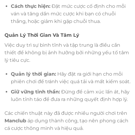
Cách thực hiện:
Đặt mức cược cố định cho mỗi
ván và tăng dần mức cược khi bạn có chuỗi
thắng, hoặc giảm khi gặp chuỗi thua.
Quản Lý Thời Gian Và Tâm Lý
Việc duy trì sự bình tĩnh và tập trung là điều cần
thiết để không bị ảnh hưởng bởi những yếu tố tâm
lý tiêu cực.
Quản lý thời gian:
Hãy đặt ra giới hạn cho mỗi
phiên chơi để tránh việc quá tải và mất kiểm soát.
Giữ vững tinh thần:
Đừng để cảm xúc lấn át, hãy
luôn tỉnh táo để đưa ra những quyết định hợp lý.
Các chiến thuật này đã được nhiều người chơi trên
Manclub
áp dụng thành công, tạo nên phong cách
cá cược thông minh và hiệu quả.