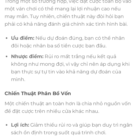
Trong một số trường hợp, việc đặt cược toàn bộ vào
một ván chơi có thể mang lại lợi nhuận cao nếu
may mắn. Tuy nhiên, chiến thuật này đòi hỏi bạn
phải có khả năng đánh giá chính xác tình hình bài.
Ưu điểm:
Nếu dự đoán đúng, bạn có thể nhân
đôi hoặc nhân ba số tiền cược ban đầu.
Nhược điểm:
Rủi ro mất trắng nếu kết quả
không như mong đợi, vì vậy chỉ nên áp dụng khi
bạn thực sự tự tin vào khả năng dự đoán của
mình.
Chiến Thuật Phân Bổ Vốn
Một chiến thuật an toàn hơn là chia nhỏ nguồn vốn
để đặt cược trên nhiều cửa khác nhau.
Lợi ích:
Giảm thiểu rủi ro và giúp bạn duy trì ngân
sách ổn định trong suốt quá trình chơi.