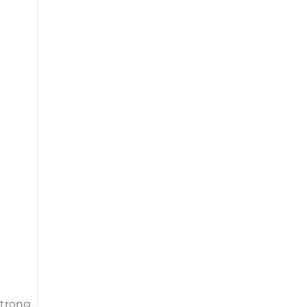
 trong