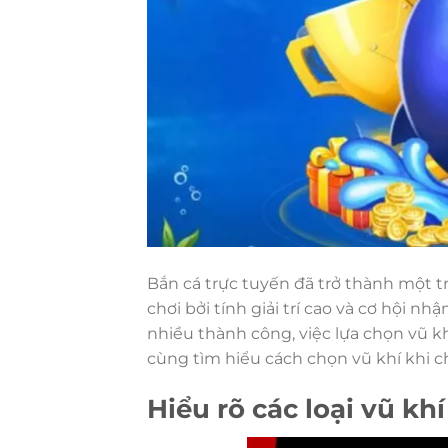
Bắn cá trực tuyến đã trở thành một tr
chơi bởi tính giải trí cao và cơ hội n
nhiều thành công, việc lựa chọn vũ kh
cùng tìm hiểu cách chọn vũ khí khi ch
Hiểu rõ các loại vũ k