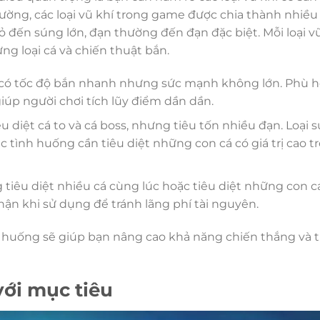
ường, các loại vũ khí trong game được chia thành nhiều 
 đến súng lớn, đạn thường đến đạn đặc biệt. Mỗi loại v
ng loại cá và chiến thuật bắn.
, có tốc độ bắn nhanh nhưng sức mạnh không lớn. Phù 
giúp người chơi tích lũy điểm dần dần.
 diệt cá to và cá boss, nhưng tiêu tốn nhiều đạn. Loại 
tình huống cần tiêu diệt những con cá có giá trị cao t
tiêu diệt nhiều cá cùng lúc hoặc tiêu diệt những con c
thận khi sử dụng để tránh lãng phí tài nguyên.
 huống sẽ giúp bạn nâng cao khả năng chiến thắng và 
với mục tiêu