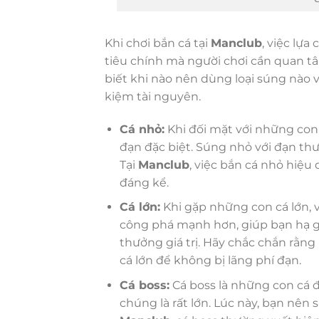
Khi chơi bắn cá tại
Manclub
, việc lựa
tiêu chính mà người chơi cần quan tâm
biết khi nào nên dùng loại súng nào
kiệm tài nguyên.
Cá nhỏ:
Khi đối mặt với những con
đạn đặc biệt. Súng nhỏ với đạn thườ
Tại
Manclub
, việc bắn cá nhỏ hiệu
đáng kể.
Cá lớn:
Khi gặp những con cá lớn, v
công phá mạnh hơn, giúp bạn hạ 
thưởng giá trị. Hãy chắc chắn rằng
cá lớn để không bị lãng phí đạn.
Cá boss:
Cá boss là những con cá đ
chúng là rất lớn. Lúc này, bạn nên 