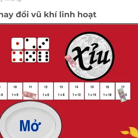
ay đổi vũ khí linh hoạt