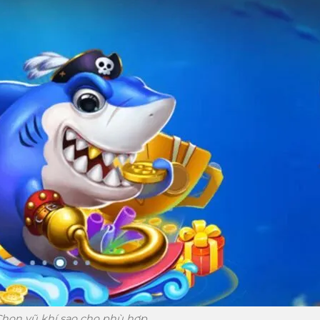
họn vũ khí sao cho phù hợp