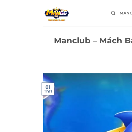
Chuyển
đến
MANC
nội
dung
Manclub – Mách B
01
Th11