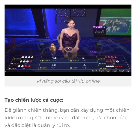
kĩ năng soi cầu tài xỉu online
Tạo chiến lược cá cược:
Để giành chiến thắng, bạn cần xây dựng một chiến
lược rõ ràng. Cân nhắc cách đặt cược, lựa chọn cửa,
và đặc biệt là quản lý rủi ro.