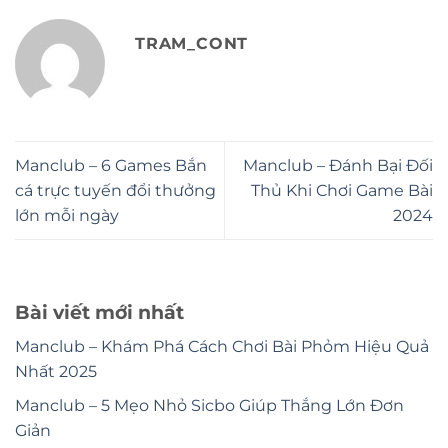
TRAM_CONT
Manclub – 6 Games Bắn
Manclub – Đánh Bại Đối
cá trực tuyến đổi thưởng
Thủ Khi Chơi Game Bài
lớn mỗi ngày
2024
Bài viết mới nhất
Manclub – Khám Phá Cách Chơi Bài Phỏm Hiệu Quả
Nhất 2025
Manclub – 5 Mẹo Nhỏ Sicbo Giúp Thắng Lớn Đơn
Giản