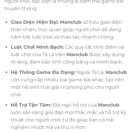
người chơi, đặc biệt là những ai đam mê game bài
truyền thống:
Giao Diện Hiện Đại:
Manclub
sở hữu giao diện
thân thiện, trực quan giúp người chơi dễ dàng
nắm bắt luật chơi và thao tác nhanh chóng.
Luật Chơi Minh Bạch:
Các quy tắc tính điểm và
luật chơi của Tá Lả trên
Manclub
được xây dựng
rõ ràng, đảm bảo tính công bằng và minh bạch.
Hệ Thống Game Đa Dạng:
Ngoài Tá Lả,
Manclub
còn cung cấp nhiều loại game bài khác, tạo nên
một hệ sinh thái giải trí phong phú cho người
chơi.
Hỗ Trợ Tận Tâm:
Đội ngũ hỗ trợ của
Manclub
luôn sẵn sàng giải đáp mọi thắc mắc và hỗ trợ kỹ
thuật cho người chơi, từ đó giúp bạn có trải
nghiệm mượt mà và thú vị hơn.