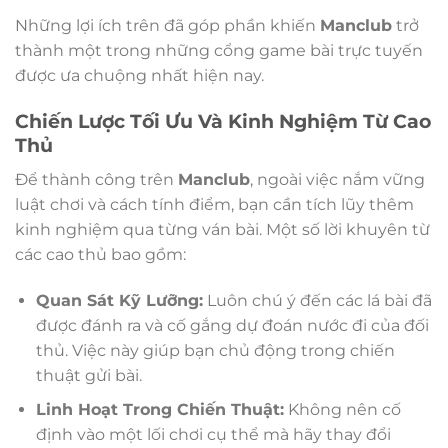
Những lợi ích trên đã góp phần khiến
Manclub
trở
thành một trong những cổng game bài trực tuyến
được ưa chuộng nhất hiện nay.
Chiến Lược Tối Ưu Và Kinh Nghiệm Từ Cao
Thủ
Để thành công trên
Manclub
, ngoài việc nắm vững
luật chơi và cách tính điểm, bạn cần tích lũy thêm
kinh nghiệm qua từng ván bài. Một số lời khuyên từ
các cao thủ bao gồm:
Quan Sát Kỹ Lưỡng:
Luôn chú ý đến các lá bài đã
được đánh ra và cố gắng dự đoán nước đi của đối
thủ. Việc này giúp bạn chủ động trong chiến
thuật gửi bài.
Linh Hoạt Trong Chiến Thuật:
Không nên cố
định vào một lối chơi cụ thể mà hãy thay đổi