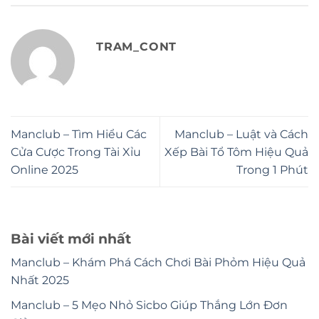
TRAM_CONT
Manclub – Tìm Hiểu Các
Manclub – Luật và Cách
Cửa Cược Trong Tài Xỉu
Xếp Bài Tổ Tôm Hiệu Quả
Online 2025
Trong 1 Phút
Bài viết mới nhất
Manclub – Khám Phá Cách Chơi Bài Phỏm Hiệu Quả
Nhất 2025
Manclub – 5 Mẹo Nhỏ Sicbo Giúp Thắng Lớn Đơn