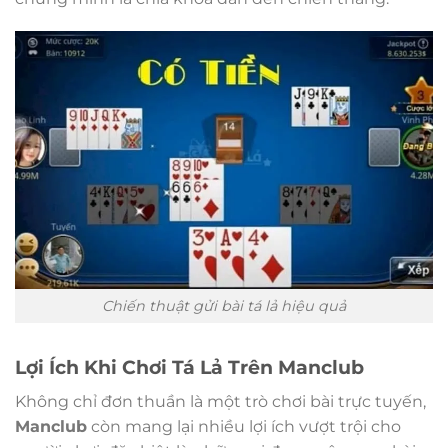
Chiến thuật gửi bài tá lả hiệu quả
Lợi Ích Khi Chơi Tá Lả Trên Manclub
Không chỉ đơn thuần là một trò chơi bài trực tuyến,
Manclub
còn mang lại nhiều lợi ích vượt trội cho