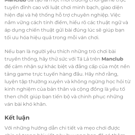
tuyến đỉnh cao với luật chơi minh bạch, giao diện
hiện đại và hệ thống hỗ trợ chuyên nghiệp. Việc
nắm vững cách tính điểm, hiểu rõ các thuật ngữ và
áp dụng chiến thuật gửi bài đúng lúc sẽ giúp bạn
tối ưu hóa hiệu quả trong mỗi ván chơi.
Nếu bạn là người yêu thích những trò chơi bài
truyền thống, hãy thử sức với Tá Lả trên
Manclub
để cảm nhận sự khác biệt và đẳng cấp của một nền
tảng game trực tuyến hàng đầu. Hãy nhớ rằng,
luyện tập thường xuyên và không ngừng học hỏi từ
kinh nghiệm của bản thân và cộng đồng là yếu tố
then chốt giúp bạn tiến bộ và chinh phục những
ván bài khó khăn.
Kết luận
Với những hướng dẫn chi tiết và mẹo chơi được