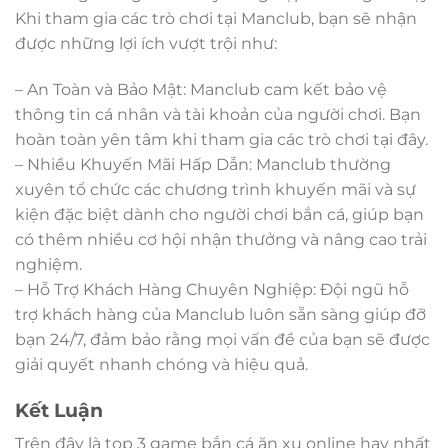
Khi tham gia các trò chơi tại Manclub, bạn sẽ nhận
được những lợi ích vượt trội như:
– An Toàn và Bảo Mật: Manclub cam kết bảo vệ
thông tin cá nhân và tài khoản của người chơi. Bạn
hoàn toàn yên tâm khi tham gia các trò chơi tại đây.
– Nhiều Khuyến Mãi Hấp Dẫn: Manclub thường
xuyên tổ chức các chương trình khuyến mãi và sự
kiện đặc biệt dành cho người chơi bắn cá, giúp bạn
có thêm nhiều cơ hội nhận thưởng và nâng cao trải
nghiệm.
– Hỗ Trợ Khách Hàng Chuyên Nghiệp: Đội ngũ hỗ
trợ khách hàng của Manclub luôn sẵn sàng giúp đỡ
bạn 24/7, đảm bảo rằng mọi vấn đề của bạn sẽ được
giải quyết nhanh chóng và hiệu quả.
Kết Luận
Trên đây là top 3 game bắn cá ăn xu online hay nhất