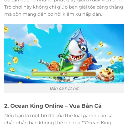
Trò chơi này không chỉ giúp bạn giải tỏa căng thẳng
mà còn mang đến cơ hội kiếm xu hấp dẫn.
Bắn cá hot hit
2. Ocean King Online – Vua Bắn Cá
Nếu bạn là một tín đồ của thể loại game bắn cá,
chắc chắn bạn không thể bỏ qua **Ocean King