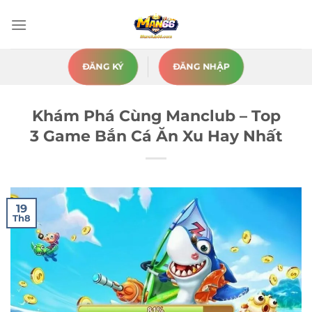
Chuyển
đến
nội
dung
ĐĂNG KÝ
ĐĂNG NHẬP
Khám Phá Cùng Manclub – Top
3 Game Bắn Cá Ăn Xu Hay Nhất
19
Th8