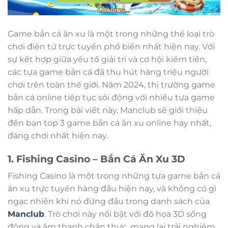
Game bắn cá ăn xu là một trong những thể loại trò
chơi điện tử trực tuyến phổ biến nhất hiện nay. Với
sự kết hợp giữa yếu tố giải trí và cơ hội kiếm tiền,
các tựa game bắn cá đã thu hút hàng triệu người
chơi trên toàn thế giới. Năm 2024, thị trường game
bắn cá online tiếp tục sôi động với nhiều tựa game
hấp dẫn. Trong bài viết này, Manclub sẽ giới thiệu
đến bạn top 3 game bắn cá ăn xu online hay nhất,
đáng chơi nhất hiện nay.
1. Fishing Casino – Bắn Cá Ăn Xu 3D
Fishing Casino là một trong những tựa game bắn cá
ăn xu trực tuyến hàng đầu hiện nay, và không có gì
ngạc nhiên khi nó đứng đầu trong danh sách của
Manclub
. Trò chơi này nổi bật với đồ họa 3D sống
động và âm thanh chân thực, mang lại trải nghiệm