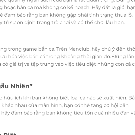
g hoặc bắn cá mà không có kế hoạch. Hãy đặt ra giới hạ
để đảm bảo rằng bạn không gặp phải tình trạng thua lỗ.
trì sự ổn định trong trò chơi và có thể chơi lâu hơn.
ọng trong game bắn cá. Trên Manclub, hãy chú ý đến thờ
 ưu hóa việc bắn cá trong khoảng thời gian đó. Đừng lã
có giá trị và tập trung vào việc tiêu diệt những con cá 
gẫu Nhiên”
 hữu ích khi bạn không biết loại cá nào sẽ xuất hiện. B
 khác nhau của màn hình, bạn có thể tăng cơ hội bắn
n, hãy đảm bảo rằng bạn không tiêu tốn quá nhiều đạn v