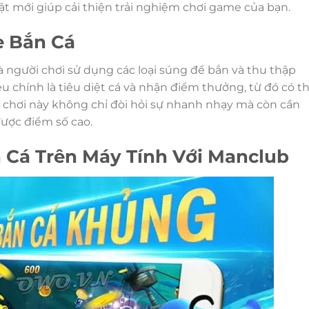
t mới giúp cải thiện trải nghiệm chơi game của bạn.
e Bắn Cá
à người chơi sử dụng các loại súng để bắn và thu thập
êu chính là tiêu diệt cá và nhận điểm thưởng, từ đó có t
rò chơi này không chỉ đòi hỏi sự nhanh nhạy mà còn cần
được điểm số cao.
 Cá Trên Máy Tính Với Manclub