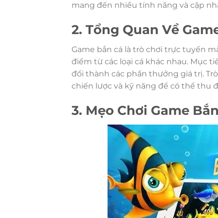
mang đến nhiều tính năng và cập nhậ
2. Tổng Quan Về Gam
Game bắn cá là trò chơi trực tuyến m
điểm từ các loại cá khác nhau. Mục ti
đổi thành các phần thưởng giá trị. T
chiến lược và kỹ năng để có thể thu 
3. Mẹo Chơi Game Bắn