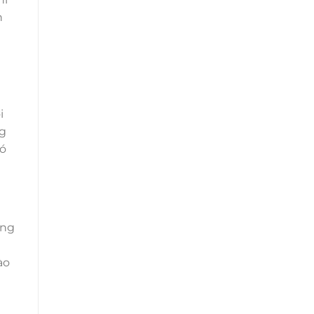
n
i
ng
có
ằng
ào