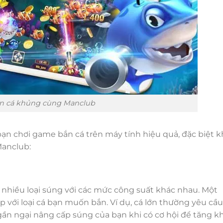
n cá khủng cùng Manclub
bạn chơi game bắn cá trên máy tính hiệu quả, đặc biệt k
Manclub:
nhiều loại súng với các mức công suất khác nhau. Một
với loại cá bạn muốn bắn. Ví dụ, cá lớn thường yêu cầu
ần ngại nâng cấp súng của bạn khi có cơ hội để tăng k