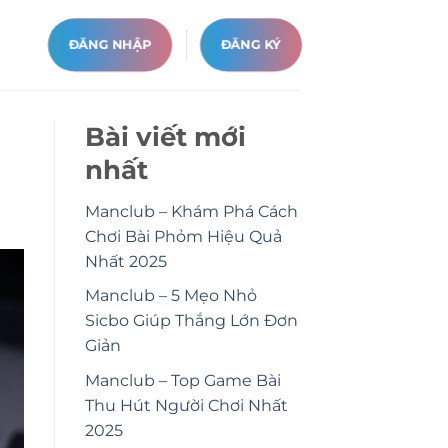
ĐĂNG NHẬP
ĐĂNG KÝ
Bài viết mới
nhất
Manclub – Khám Phá Cách
Chơi Bài Phỏm Hiệu Quả
Nhất 2025
Manclub – 5 Mẹo Nhỏ
Sicbo Giúp Thắng Lớn Đơn
Giản
Manclub – Top Game Bài
Thu Hút Người Chơi Nhất
2025