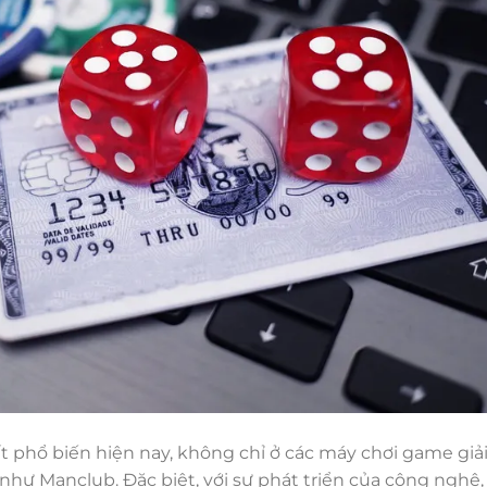
 rất phổ biến hiện nay, không chỉ ở các máy chơi game giải 
như Manclub. Đặc biệt, với sự phát triển của công nghệ,