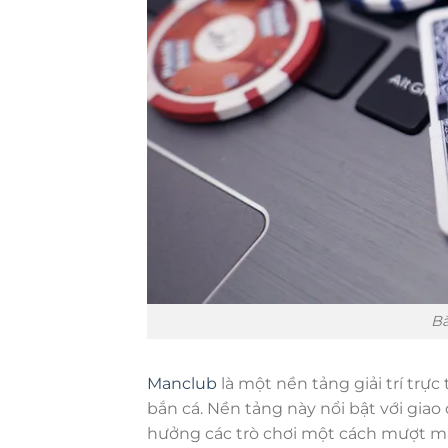
Bắ
Manclub
là một nền tảng giải trí trự
bắn cá. Nền tảng này nổi bật với giao
hưởng các trò chơi một cách mượt mà