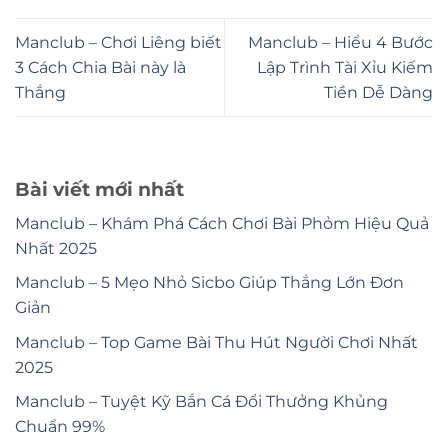
Manclub – Chơi Liêng biết
Manclub – Hiểu 4 Bước
3 Cách Chia Bài này là
Lập Trình Tài Xỉu Kiếm
Thắng
Tiền Dễ Dàng
Bài viết mới nhất
Manclub – Khám Phá Cách Chơi Bài Phỏm Hiệu Quả
Nhất 2025
Manclub – 5 Mẹo Nhỏ Sicbo Giúp Thắng Lớn Đơn
Giản
Manclub – Top Game Bài Thu Hút Người Chơi Nhất
2025
Manclub – Tuyệt Kỹ Bắn Cá Đổi Thưởng Khủng
Chuẩn 99%