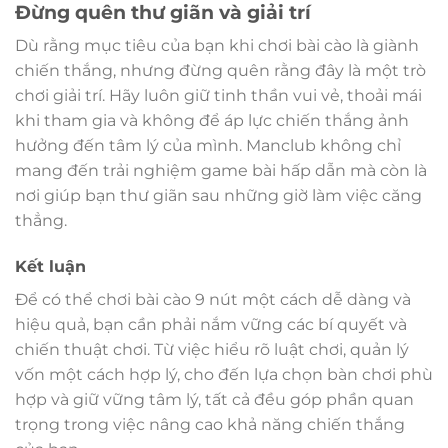
Đừng quên thư giãn và giải trí
Dù rằng mục tiêu của bạn khi chơi bài cào là giành
chiến thắng, nhưng đừng quên rằng đây là một trò
chơi giải trí. Hãy luôn giữ tinh thần vui vẻ, thoải mái
khi tham gia và không để áp lực chiến thắng ảnh
hưởng đến tâm lý của mình. Manclub không chỉ
mang đến trải nghiệm game bài hấp dẫn mà còn là
nơi giúp bạn thư giãn sau những giờ làm việc căng
thẳng.
Kết luận
Để có thể chơi bài cào 9 nút một cách dễ dàng và
hiệu quả, bạn cần phải nắm vững các bí quyết và
chiến thuật chơi. Từ việc hiểu rõ luật chơi, quản lý
vốn một cách hợp lý, cho đến lựa chọn bàn chơi phù
hợp và giữ vững tâm lý, tất cả đều góp phần quan
trọng trong việc nâng cao khả năng chiến thắng