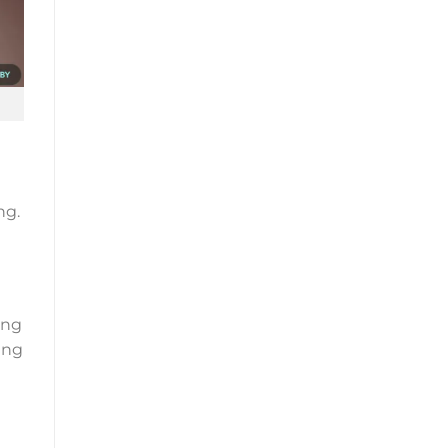
ng.
ăng
àng