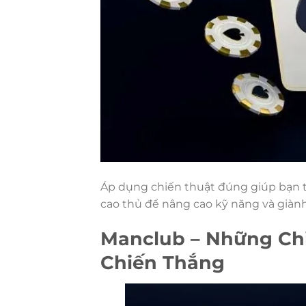
Áp dụng chiến thuật đúng giúp bạn t
cao thủ để nâng cao kỹ năng và giàn
Manclub – Những Chi
Chiến Thắng