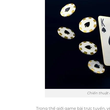
Chiến thuật 
Trong thế giới game bài trực tuyến, 