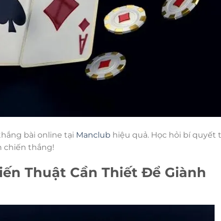
hắng bài online tại
Manclub
hiệu quả. Học hỏi bí quyết 
h chiến thắng!
ến Thuật Cần Thiết Để Giành