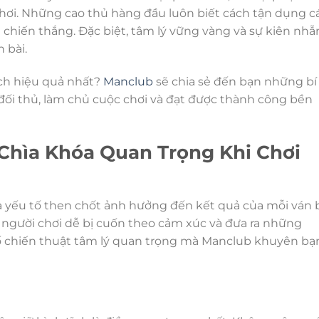
chơi. Những cao thủ hàng đầu luôn biết cách tận dụng c
 chiến thắng. Đặc biệt, tâm lý vững vàng và sự kiên nhẫ
 bài.
ch hiệu quả nhất?
Manclub
sẽ chia sẻ đến bạn những bí
đối thủ, làm chủ cuộc chơi và đạt được thành công bền
 Chìa Khóa Quan Trọng Khi Chơi
là yếu tố then chốt ảnh hưởng đến kết quả của mỗi ván b
người chơi dễ bị cuốn theo cảm xúc và đưa ra những
 số chiến thuật tâm lý quan trọng mà Manclub khuyên bạ