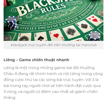
blackjack trực tuyến đổi tiền thưởng tại manclub
Liêng – Game chiến thuật nhanh
Liêng là một trong những game bài đổi thưởng
Châu Á đang rất thịnh hành và nổi tiếng trong cộng
đồng cược thủ tại các sòng bài trực tuyến. Với 3 lá
bài trong tay, người chơi sẽ tiến hành đặt cược qua
3 vòng, và người có điểm cao nhất sẽ giành chiến
thắng.