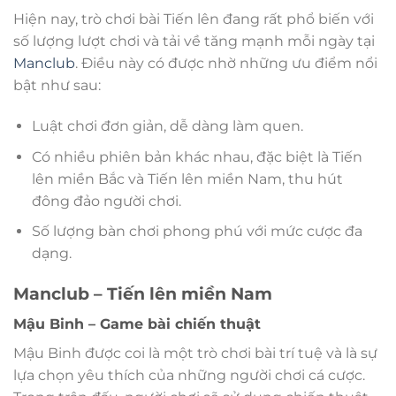
Hiện nay, trò chơi bài Tiến lên đang rất phổ biến với
số lượng lượt chơi và tải về tăng mạnh mỗi ngày tại
Manclub
. Điều này có được nhờ những ưu điểm nổi
bật như sau:
Luật chơi đơn giản, dễ dàng làm quen.
Có nhiều phiên bản khác nhau, đặc biệt là Tiến
lên miền Bắc và Tiến lên miền Nam, thu hút
đông đảo người chơi.
Số lượng bàn chơi phong phú với mức cược đa
dạng.
Manclub – Tiến lên miền Nam
Mậu Binh – Game bài chiến thuật
Mậu Binh được coi là một trò chơi bài trí tuệ và là sự
lựa chọn yêu thích của những người chơi cá cược.