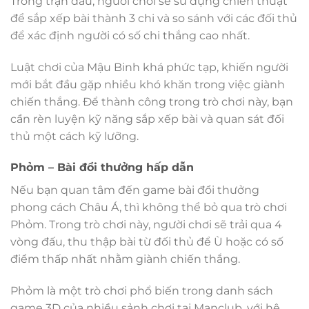
Trong trận đấu, người chơi sẽ sử dụng chiến thuật
để sắp xếp bài thành 3 chi và so sánh với các đối thủ
để xác định người có số chi thắng cao nhất.
Luật chơi của Mậu Binh khá phức tạp, khiến người
mới bắt đầu gặp nhiều khó khăn trong việc giành
chiến thắng. Để thành công trong trò chơi này, bạn
cần rèn luyện kỹ năng sắp xếp bài và quan sát đối
thủ một cách kỹ lưỡng.
Phỏm – Bài đổi thưởng hấp dẫn
Nếu bạn quan tâm đến game bài đổi thưởng
phong cách Châu Á, thì không thể bỏ qua trò chơi
Phỏm. Trong trò chơi này, người chơi sẽ trải qua 4
vòng đấu, thu thập bài từ đối thủ để Ù hoặc có số
điểm thấp nhất nhằm giành chiến thắng.
Phỏm là một trò chơi phổ biến trong danh sách
game 3D của nhiều sảnh chơi tại Manclub, với hệ