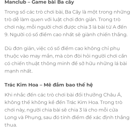
Manclub – Game bài Ba cây
Trong số các trò chơi bài, Ba Cây là một trong những
trò dễ làm quen với luật chơi đơn giản. Trong trò
chơi này, mỗi người chơi được chia 3 lá bài từ A đến
9. Người có số điểm cao nhất sẽ giành chiến thắng.
Dù đơn giản, việc có số điểm cao không chỉ phụ
thuộc vào may mắn, mà còn đòi hỏi người chơi cần
có chiến thuật thông minh để sở hữu những lá bài
mạnh nhất.
Trác Kim Hoa – Mê đắm bao thế hệ
Khi nhắc đến các trò chơi bài đổi thưởng Châu Á,
không thể không kể đến Trác Kim Hoa. Trong trò
chơi này, người chia bài sẽ chia 3 lá cho mỗi cửa
Long và Phụng, sau đó tính điểm để xác định thắng
thua.