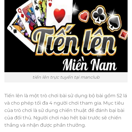
tiến lên trực tuyến tại manclub
Tiến lên là một trò chơi bài sử dụng bộ bài gồm 52 lá
và cho phép tối đa 4 người chơi tham gia. Mục tiêu
của trò chơi là sử dụng chiến thuật để đánh bại bài
của đối thủ. Người chơi nào hết bài trước sẽ chiến
thắng và nhận được phần thưởng.