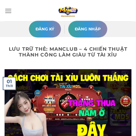
Chuyển
đến
nội
dung
ĐĂNG KÝ
ĐĂNG NHẬP
LƯU TRỮ THẺ:
MANCLUB – 4 CHIẾN THUẬT
THÀNH CÔNG LÀM GIÀU TỪ TÀI XỈU
01
Th11